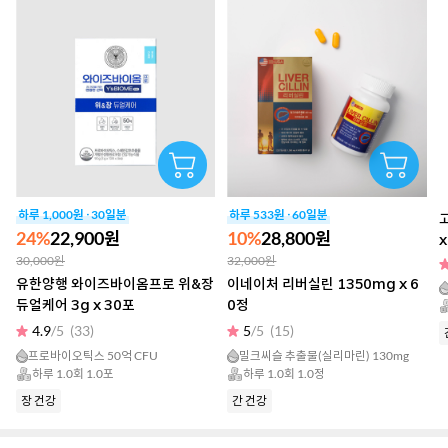
하루 1,000원 · 30일분
하루 533원 · 60일분
24%
22,900원
10%
28,800원
30,000원
32,000원
유한양행 와이즈바이옴프로 위&장
이네이처 리버실린 1350mg x 6
듀얼케어 3g x 30포
0정
4.9
/5
(33)
5
/5
(15)
프로바이오틱스 50억 CFU
밀크씨슬 추출물(실리마린) 130mg
하루 1.0회 1.0포
하루 1.0회 1.0정
장 건강
간 건강