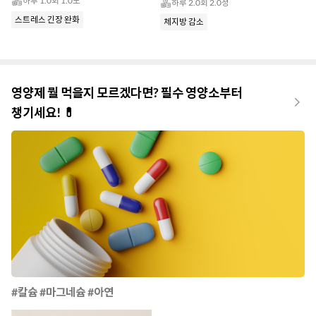
하루 1.0회 1.0포
하루 2.0회 2.0정
스트레스 긴장 완화
체지방 감소
영양제 뭘 먹을지 모르겠다면? 필수 영양소부터
챙기세요! 💊
#칼슘 #마그네슘 #아연