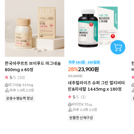
하루 183원 · 180일분
한국야쿠르트 브이푸드 마그네슘
28%
23,900원
800mg x 60정
33,000원
5
/5
(10)
네추럴라이즈 슈퍼 그린 멀티비타
마그네슘 315mg
민&미네랄 1445mg x 180정
하루 1.0회 2.0정
5
/5
(1)
운동수행능력 향상
비타민K 70㎍
하루 1.0회 1.0정
원활한 신체구성