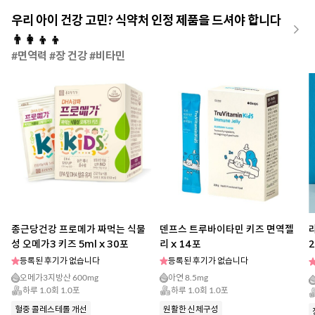
우리 아이 건강 고민? 식약처 인정 제품을 드셔야 합니다
👨‍👩‍👦‍👦
#면역력 #장 건강 #비타민
종근당건강 프로메가 짜먹는 식물
덴프스 트루바이타민 키즈 면역젤
성 오메가3 키즈 5ml x 30포
리 x 14포
2
등록된 후기가 없습니다
등록된 후기가 없습니다
오메가3지방산 600mg
아연 8.5mg
하루 1.0회 1.0포
하루 1.0회 1.0포
혈중 콜레스테롤 개선
원활한 신체구성