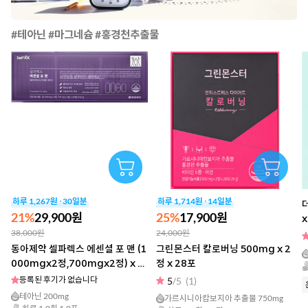
#테아닌 #마그네슘 #홍경천추출물
하루 1,267원 · 30일분
하루 1,714원 · 14일분
21%
29,900원
25%
17,900원
x
38,000원
24,000원
동아제약 셀파렉스 에센셜 포 맨 (1
그린몬스터 칼로버닝 500mg x 2
000mgx2정,700mgx2정) x 3
정 x 28포
0포
등록된 후기가 없습니다
5
/5
(1)
테아닌 200mg
가르시니아캄보지아 추출물 750mg