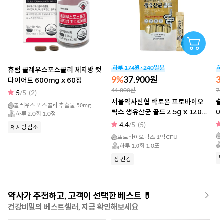
하루 174원 · 240일분
하
휴럼 콜레우스포스콜리 체지방 컷
9%
37,900원
다이어트 600mg x 60정
41,800원
7
5
/5
(2)
서울약사신협 락토온 프로바이오
솔
콜레우스 포스콜리 추출물 50mg
틱스 생유산균 골드 2.5g x 120포
0
하루 2.0회 1.0정
x 2개
4.4
/5
(5)
체지방 감소
프로바이오틱스 1억 CFU
하루 1.0회 1.0포
장 건강
약사가 추천하고, 고객이 선택한 베스트 💊
건강비밀의 베스트셀러, 지금 확인해보세요