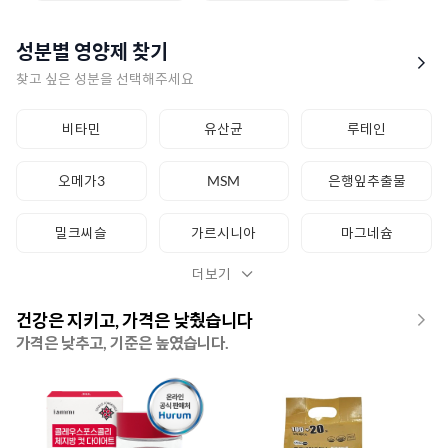
메가도스C 비타민C 2000mg
구연산 칼슘 마그네슘 디 아연
8
8
고려은단 메가도스C 비타민C 2000mg x 100포
네추럴라이즈 구연산 칼슘 마그네슘 디 아연 1500mg x 90정
성분별 영양제 찾기
초임계 알티지 오메가3 맥스퓨어 2000
락토핏 골드
9
9
내츄럴플러스 초임계 알티지 오메가3 맥스퓨어2000 1300mg x 60캡슐
종근당건강 락토핏 골드 2g x 50포
찾고 싶은 성분을 선택해주세요
메가도스 이뮨샷
프리미엄 식물성 초임계 알티지(rTG) 오메가3 DHA 1000
9
10
비타민
유산균
루테인
고려은단 메가도스 이뮨샷 (액상 50ml + 정제 1.85g) x 30병
뉴트리모어 프리미엄 식물성 초임계 알티지(rTG) 오메가3 DHA 1000 601mg x 60캡슐
오메가3
MSM
은행잎추출물
밀크씨슬
가르시니아
마그네슘
더보기
건강은 지키고, 가격은 낮췄습니다
가격은 낮추고, 기준은 높였습니다.