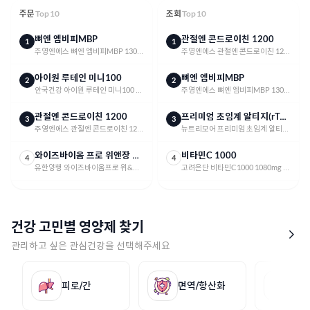
주문
Top 10
조회
Top 10
뼈엔 엠비피MBP
관절엔 콘드로이친 1200
1
1
주영엔에스 뼈엔 엠비피MBP 130mg x 30캡슐
주영엔에스 관절엔 콘드로이친 1200 900mg x 60정
아이원 루테인 미니100
뼈엔 엠비피MBP
2
2
안국건강 아이원 루테인 미니100 100mg x 180캡슐
주영엔에스 뼈엔 엠비피MBP 130mg x 30캡슐
관절엔 콘드로이친 1200
프리미엄 초임계 알티지(rTG) 오메가3 EPA DHA 1000
3
3
주영엔에스 관절엔 콘드로이친 1200 900mg x 60정
뉴트리모어 프리미엄 초임계 알티지(rTG) 오메가3 EPA DHA 1000 650mg x 60캡슐
와이즈바이옴 프로 위앤장 듀얼케어
비타민C 1000
4
4
유한양행 와이즈바이옴프로 위&장 듀얼케어 3g x 30포
고려은단 비타민C1000 1080mg x 600정
락토온 프로바이오틱스 생유산균 골드
rTG 알티지 오메가3 1200
5
5
서울약사신협 락토온 프로바이오틱스 생유산균 골드 2.5g x 120포 x 2개
내츄럴플러스 rTG 알티지 오메가3 1200 1301.2mg x 60캡슐
건강 고민별 영양제 찾기
락토핏 골드
프로메가 오메가3 트리플
6
6
관리하고 싶은 관심건강을 선택해주세요
종근당건강 락토핏 골드 2g x 50포 x 6개
종근당건강 프로메가 오메가3 트리플 654mg x 60캡슐 x 3개
비타민C 1000
rTG알티지 오메가3
7
7
고려은단 비타민C1000 1080mg x 600정
GNM rTG 알티지 오메가3 837mg x 60캡슐
피로/간
면역/항산화
수